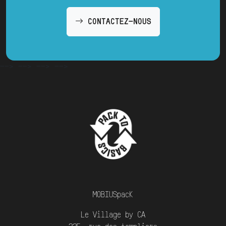
CONTACTEZ-NOUS
-->
-->
-->
-->
MOBIUSpack
Le Village by CA