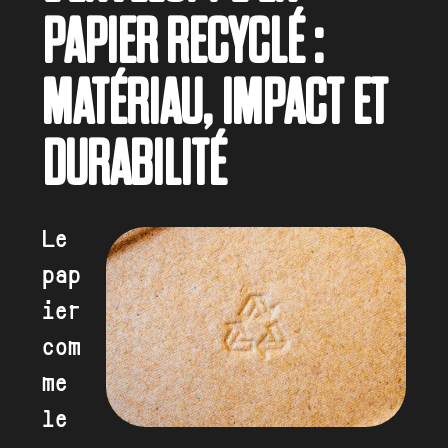
PAPIER RECYCLÉ :
MATÉRIAU, IMPACT ET
DURABILITÉ
Le
pap
ier
com
me
le