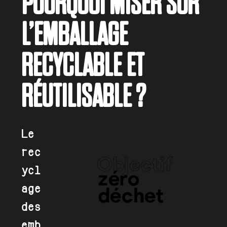
POURQUOI MISER SUR
L’EMBALLAGE
RECYCLABLE ET
RÉUTILISABLE ?
Le
rec
ycl
age
des
emb